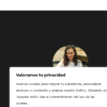
Valoramos tu privacidad
Usamos cookies para mejorar tu experiencia, personalizar
anuncios o contenido y analizar nuestro trafico. Clickando en
"aceptar todo", das el consentimiento del uso de las
cookies.