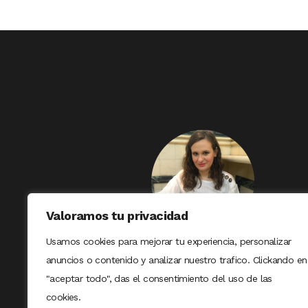
Valoramos tu privacidad
Usamos cookies para mejorar tu experiencia, personalizar
anuncios o contenido y analizar nuestro trafico. Clickando en
"aceptar todo", das el consentimiento del uso de las
cookies.