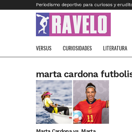
Periodismo deportivo para curiosos y erudit
VERSUS
CURIOSIDADES
LITERATURA
marta cardona futboli
Marta Cardona vs. Marta