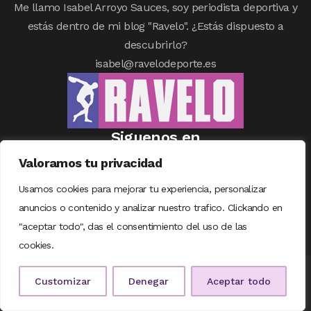
Me llamo Isabel Arroyo Sauces, soy periodista deportiva y
estás dentro de mi blog "Ravelo". ¿Estás dispuesto a
descubrirlo?
isabel@ravelodeporte.es
Siguenos en
Valoramos tu privacidad
Usamos cookies para mejorar tu experiencia, personalizar
anuncios o contenido y analizar nuestro trafico. Clickando en
"aceptar todo", das el consentimiento del uso de las
cookies.
© COPYRIGHT RAVELODEPORTE | DISEÑADO CON
❤
POR
TALENTUM
Customizar
Denegar
Aceptar todo
DIGITAL
|
AVISO LEGAL
|
POLÍTICA DE COOKIES