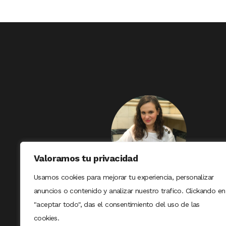
Valoramos tu privacidad
Usamos cookies para mejorar tu experiencia, personalizar
anuncios o contenido y analizar nuestro trafico. Clickando en
"aceptar todo", das el consentimiento del uso de las
cookies.