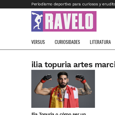
Periodismo deportivo para curiosos y erudit
VERSUS
CURIOSIDADES
LITERATURA
ilia topuria artes mar
Ilia Topuria o cómo ser un