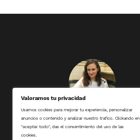
Valoramos tu privacidad
Usamos cookies para mejorar tu experiencia, personalizar
anuncios o contenido y analizar nuestro trafico. Clickando en
"aceptar todo", das el consentimiento del uso de las
cookies.