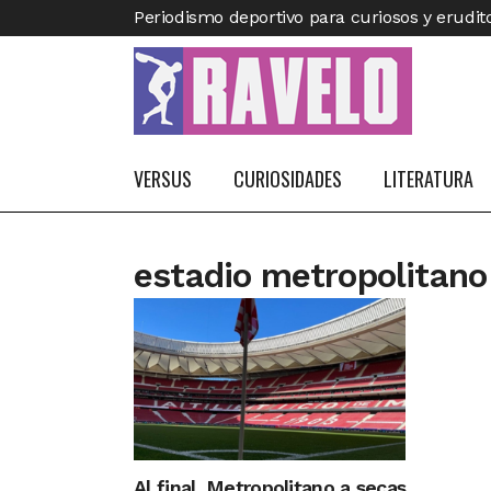
Periodismo deportivo para curiosos y erudit
VERSUS
CURIOSIDADES
LITERATURA
estadio metropolitano
Al final, Metropolitano a secas