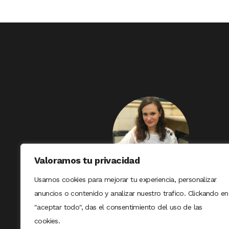
Valoramos tu privacidad
Usamos cookies para mejorar tu experiencia, personalizar
anuncios o contenido y analizar nuestro trafico. Clickando en
"aceptar todo", das el consentimiento del uso de las
cookies.