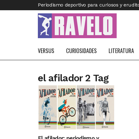
Periodismo deportivo para curiosos y erudit
VERSUS
CURIOSIDADES
LITERATURA
el afilador 2 Tag
El afilador: periodismo y