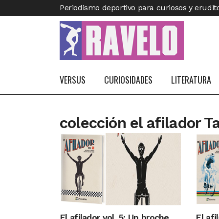
Periodismo deportivo para curiosos y erudit
VERSUS
CURIOSIDADES
LITERATURA
colección el afilador T
El afilador vol. 5: Un broche
El afi