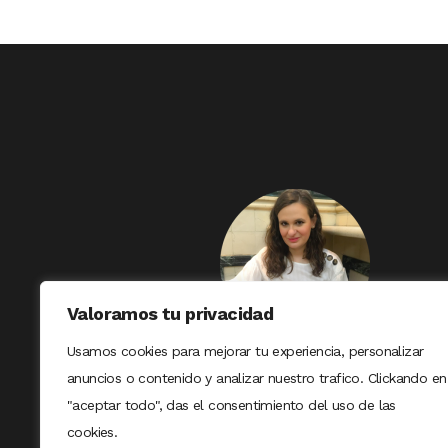
Valoramos tu privacidad
Usamos cookies para mejorar tu experiencia, personalizar
anuncios o contenido y analizar nuestro trafico. Clickando en
"aceptar todo", das el consentimiento del uso de las
cookies.