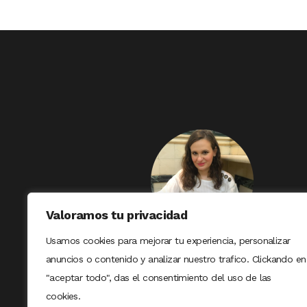
Valoramos tu privacidad
Usamos cookies para mejorar tu experiencia, personalizar
anuncios o contenido y analizar nuestro trafico. Clickando en
"aceptar todo", das el consentimiento del uso de las
cookies.