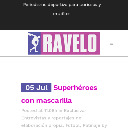
Periodismo deportivo para curiosos y
eruditos
05 Jul
Superhéroes
con mascarilla
Posted at 11:08h
in
Exclusiva-
Entrevistas y reportajes de
elaboración propia
,
Fútbol
,
Patinaje
by