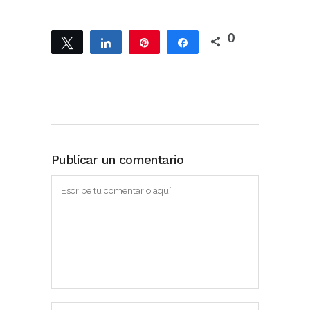
0
Twittear
Compartir
Pin
Compartir
Publicar un comentario