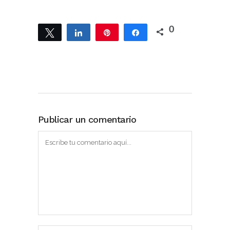
0
Twittear
Compartir
Pin
Compartir
Publicar un comentario