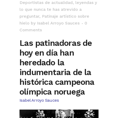
Deportistas de actualidad, leyendas y
lo que nunca te has atrevido a
preguntar
,
Patinaje artístico sobre
hielo
by
Isabel Arroyo Sauces
0
Comments
Las patinadoras de
hoy en día han
heredado la
indumentaria de la
histórica campeona
olímpica noruega
Isabel Arroyo Sauces