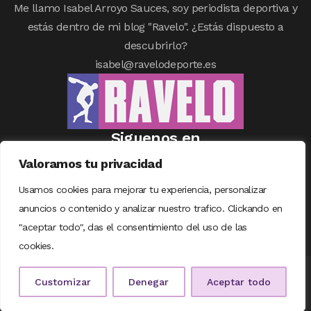
Me llamo Isabel Arroyo Sauces, soy periodista deportiva y
estás dentro de mi blog "Ravelo". ¿Estás dispuesto a
descubrirlo?
isabel@ravelodeporte.es
Siguenos en
Valoramos tu privacidad
Usamos cookies para mejorar tu experiencia, personalizar
anuncios o contenido y analizar nuestro trafico. Clickando en
"aceptar todo", das el consentimiento del uso de las
cookies.
© COPYRIGHT RAVELODEPORTE | DISEÑADO CON
❤
POR
TALENTUM
Customizar
Denegar
Aceptar todo
DIGITAL
|
AVISO LEGAL
|
POLÍTICA DE COOKIES