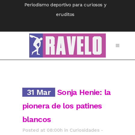
Periodismo deportivo para curiosos y
eruditos
31 Mar
Sonja Henie: la
pionera de los patines
blancos
Posted at 08:00h
in
Curiosidades -