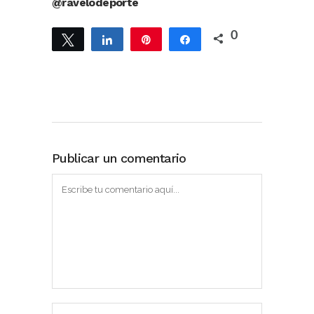
@ravelodeporte
0
Twittear
Compartir
Pin
Compartir
Publicar un comentario