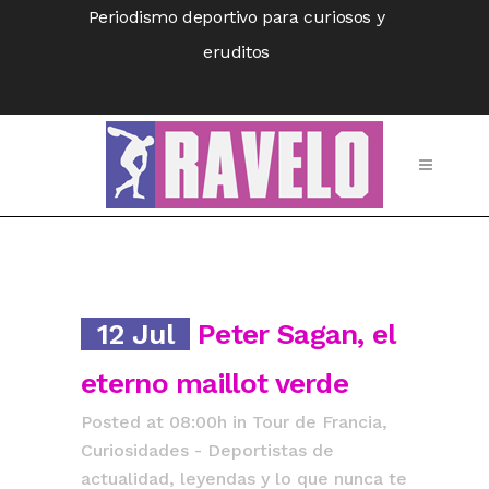
Periodismo deportivo para curiosos y
eruditos
12 Jul
Peter Sagan, el
eterno maillot verde
Posted at 08:00h
in
Tour de Francia
,
Curiosidades - Deportistas de
actualidad, leyendas y lo que nunca te