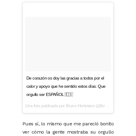
De corazón os doy las gracias a todos por el
calor y apoyo que he sentido estos días. Que
orgullo ser ESPAÑOL 🇪🇸
Una foto publicada por Bruno Hortelano (@brunjob) el
10 de Ju
Pues sí, lo mismo que me pareció bonito
ver cómo la gente mostraba su orgullo