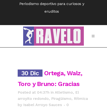
Periodismo deportivo para curiosos y
eruditos
30 Dic
Ortega, Walz,
Toro y Bruno: Gracias
Posted at 04:37h
in
Atletismo
,
El
arroyito redondo
,
Piragüismo
,
Rítmica
by
Isabel Arroyo Sauces
0