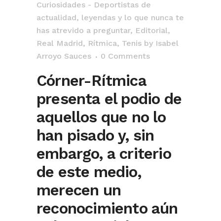
Curiosidades - Deportistas de
actualidad, leyendas y lo que nunca te
has atrevido a preguntar
,
Editorial
,
Real Madrid
,
Rítmica
,
Tenis
by
Isabel
Arroyo Sauces
0 Comments
Córner-Rítmica
presenta el podio de
aquellos que no lo
han pisado y, sin
embargo, a criterio
de este medio,
merecen un
reconocimiento aún