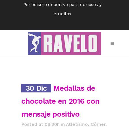
Periodismo deportivo para curiosos y
eruditos
30 Dic
Medallas de
chocolate en 2016 con
mensaje positivo
Posted at 08:30h
in
Atletismo
,
Córner
,