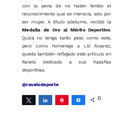
con la pena de no haber tenido el
reconocimiento que se merecía, solo por
ser mujer. A título póstumo, recibió la
Medalla de Oro al Mérito Deportivo
.
Quizá no tenga tanto peso como este,
pero como homenaje a Lilí Álvarez,
queda también reflejado este artículo en
Ravelo dedicado a sus hazañas
deportivas.
@ravelodeporte
0
Twittear
Compartir
Pin
Compartir