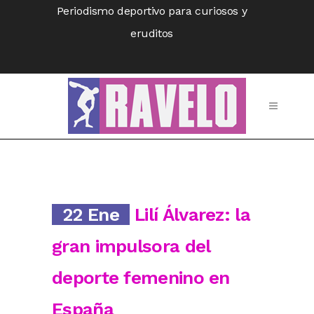
Periodismo deportivo para curiosos y
eruditos
22 Ene
Lilí Álvarez: la
gran impulsora del
deporte femenino en
España