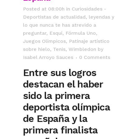
Posted at 08:00h
in
Curiosidades -
Deportistas de actualidad, leyendas y
lo que nunca te has atrevido a
preguntar
,
Esquí
,
Fórmula Uno
,
Juegos Olímpicos
,
Patinaje artístico
sobre hielo
,
Tenis
,
Wimbledon
by
Isabel Arroyo Sauces
0 Comments
Entre sus logros
destacan el haber
sido la primera
deportista olímpica
de España y la
primera finalista