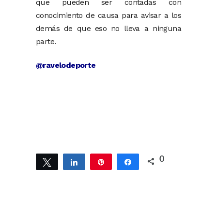
que pueden ser contadas con
conocimiento de causa para avisar a los
demás de que eso no lleva a ninguna
parte.
@ravelodeporte
0
Twittear
Compartir
Pin
Compartir