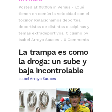
Posted at 08:00h
in
Versus - ¿Qué
tienen en común la velocidad con el
tocino? Relacionamos deportes,
deportistas de distintas disciplinas y
temas extradeportivos
,
Ciclismo
by
Isabel Arroyo Sauces
0 Comments
La trampa es como
la droga: un sube y
baja incontrolable
Isabel Arroyo Sauces