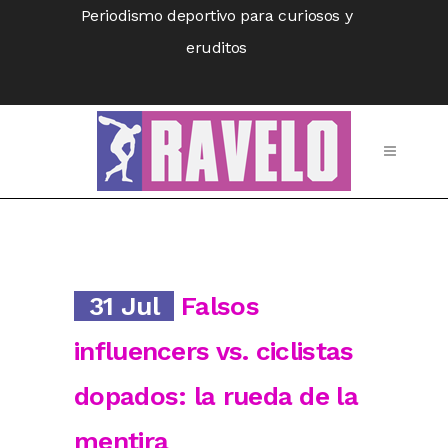
Periodismo deportivo para curiosos y
eruditos
31 Jul
Falsos
influencers vs. ciclistas
dopados: la rueda de la
mentira