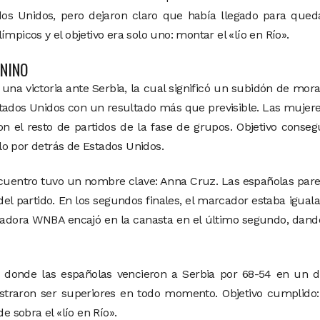
ados Unidos, pero dejaron claro que había llegado para qued
mpicos y el objetivo era solo uno: montar el «lío en Río».
ENINO
una victoria ante Serbia, la cual significó un subidón de mora
stados Unidos con un resultado más que previsible. Las mujer
n el resto de partidos de la fase de grupos. Objetivo conseg
o por detrás de Estados Unidos.
ncuentro tuvo un nombre clave: Anna Cruz. Las españolas par
del partido. En los segundos finales, el marcador estaba igual
gadora WNBA encajó en la canasta en el último segundo, dand
s, donde las españolas vencieron a Serbia por 68-54 en un 
traron ser superiores en todo momento. Objetivo cumplido:
 sobra el «lío en Río».