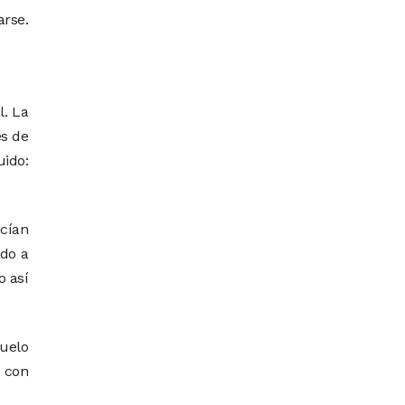
arse.
l. La
es de
uido:
ecían
ado a
o así
duelo
 con