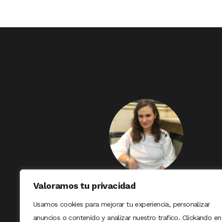
Valoramos tu privacidad
Usamos cookies para mejorar tu experiencia, personalizar
anuncios o contenido y analizar nuestro trafico. Clickando en