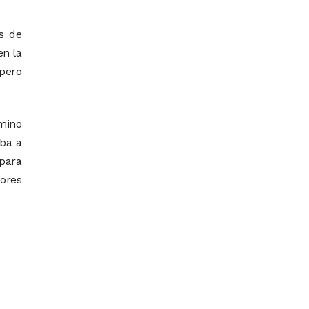
s de
en la
 pero
amino
iba a
para
dores