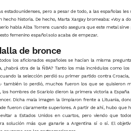
las estadounidenses, pero a pesar de todo, a las españolas les
an hecho historia. De hecho, Marta Xargay bromeaba: «Voy a d
serio habla Alba Torrens cuando asegura que este metal sirve
cesto femenino español solo acaba de empezar.
alla de bronce
odos los aficionados españoles se hacían la misma pregunta
a, ¿habrá otra de la ÑBA? Tanto los más incrédulos como lo
 cuando la selección perdió su primer partido contra Croacia
l- también lo perdió, muchos fueron los que se quisieron 
n, los hombres de Scariolo dieron la primera victoria a España
encer. Dicha mala imagen la limpiaron frente a Lituania, don
de fueron claramente superiores. A partir de ahí, hubo que 
itar a Estados Unidos en cuartos, pero viendo que todos
a solución más que ganarle a Argentina sí o sí. El objeti