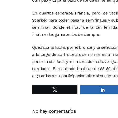
cumplió y España pasó de ronda sin tener qu
En cuartos esperaba Francia, pero los ve
Scariolo para poder pasar a semifinales y sub
semifinal, donde el rival fue la tan temid
finalmente, ganaron los de siempre.
Quedaba la lucha por el bronce y la selecci
a lo largo de su historia que no merecía fin
poner nada fácil y el marcador estuvo ig
cardíacos. El resultado final fue de 88-89, 
diga adiós a su participación olímpica con u
Twittear
Compa
No hay comentarios