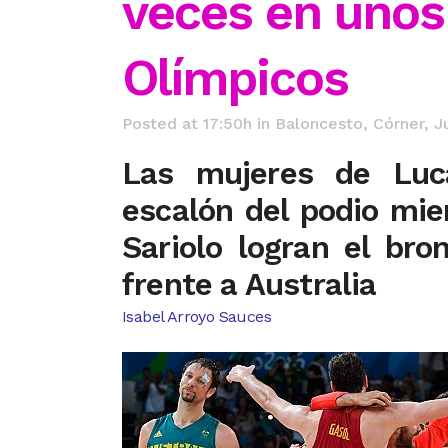
veces en uno
Olímpicos
Posted at 17:50h
in
Baloncesto
,
Córner
,
J
Las mujeres de Luc
escalón del podio mie
Sariolo logran el bro
frente a Australia
Isabel Arroyo Sauces