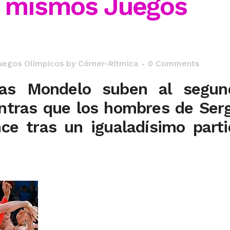
s mismos Juegos
uegos Olímpicos
by
Córner-Rítmica
0 Comments
as Mondelo suben al segun
ntras que los hombres de Ser
nce tras un igualadísimo part