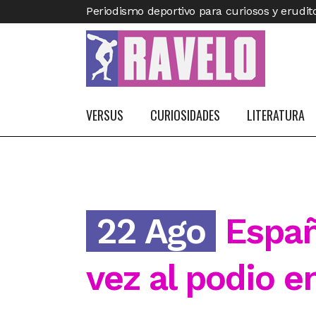
Periodismo deportivo para curiosos y erudit
VERSUS
CURIOSIDADES
LITERATURA
22 Ago
Españ
vez al podio e