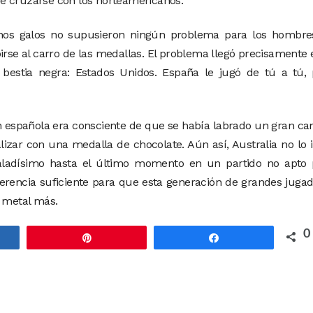
e cruzarse con los norteamericanos.
cinos galos no supusieron ningún problema para los hombre
irse al carro de las medallas. El problema llegó precisamente 
a bestia negra: Estados Unidos. España le jugó de tú a tú,
ón española era consciente de que se había labrado un gran c
alizar con una medalla de chocolate. Aún así, Australia no lo 
ualadísimo hasta el último momento en un partido no apto 
diferencia suficiente para que esta generación de grandes juga
n metal más.
0
rtir
Pin
Compartir