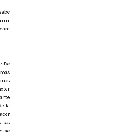
 sabe
ormir
 para
: De
s más
, mas
meter
 ante
de la
hacer
 los
vo se