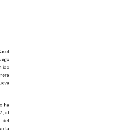
Gasol
Luego
n ido
rrera
nueva
e ha
, al
 del
on la