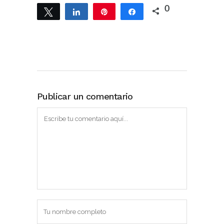
0
Twittear
Compartir
Pin
Compartir
Publicar un comentario