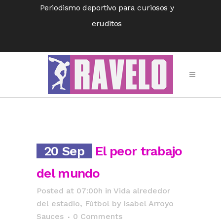
Periodismo deportivo para curiosos y
eruditos
20 Sep
El peor trabajo
del mundo
Posted at 07:00h
in
Vida alrededor
del estadio
,
Fútbol
by
Isabel Arroyo
Sauces
0 Comments