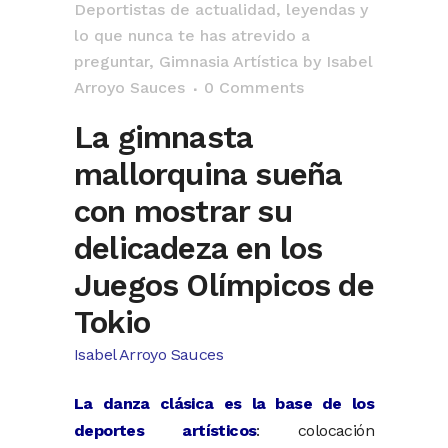
Deportistas de actualidad, leyendas y
lo que nunca te has atrevido a
preguntar
,
Gimnasia Artística
by
Isabel
Arroyo Sauces
0 Comments
La gimnasta
mallorquina sueña
con mostrar su
delicadeza en los
Juegos Olímpicos de
Tokio
Isabel Arroyo Sauces
La danza clásica es la base de los
deportes artísticos
: colocación