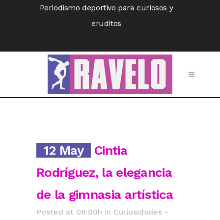
Periodismo deportivo para curiosos y
eruditos
12 May
Cintia
Rodríguez, la elegancia
de la gimnasia artística
Posted at 08:00h
in
Curiosidades -