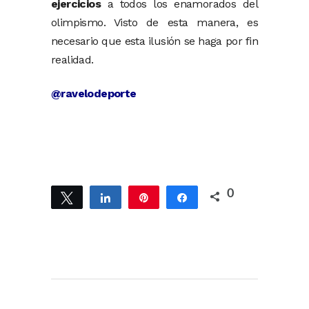
ejercicios
a todos los enamorados del
olimpismo. Visto de esta manera, es
necesario que esta ilusión se haga por fin
realidad.
@ravelodeporte
0
Twittear
Compartir
Pin
Compartir